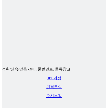
정확/신속/믿음 -3PL, 풀필먼트, 물류창고
3PL과정
견적문의
오시는길