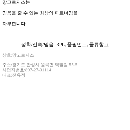
망고로지스는
믿음을 줄 수 있는 최상의 파트너임을
자부합니다.
정확/신속/믿음 -3PL, 풀필먼트, 물류창고
상호:망고로지스
주소:경기도 안성시 원곡면 역말길 55-5
사업자번호:897-27-01114
대표:전유정
Copyright ©http://mangologis.com
All rights reserved.